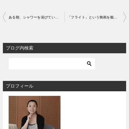
投
ある朝、シャワーを浴びていたところ、、、
「フライト」という映画を観てきました。
稿
ナ
ビ
ブログ内検索
ゲ
ー
シ
ョ
プロフィール
ン