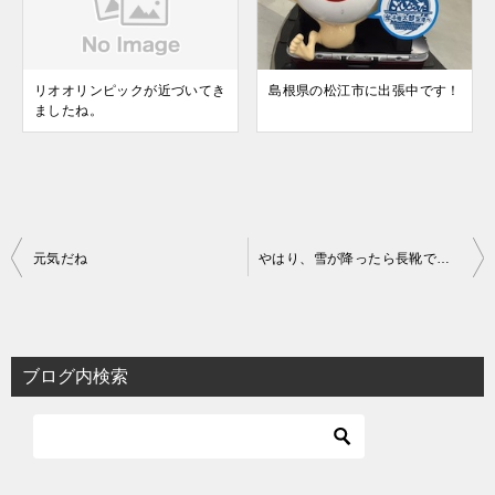
リオオリンピックが近づいてき
島根県の松江市に出張中です！
ましたね。
投
元気だね
やはり、雪が降ったら長靴です。
稿
ナ
ビ
ブログ内検索
ゲ
ー
シ