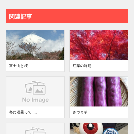
関連記事
富士山と桜
紅葉の時期
冬に濃霧って…。
さつま芋