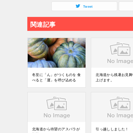
Tweet
関連記事
冬至に「ん」がつくものを 食
北海道から残暑お見舞
べると「運」を呼び込める
上げます。
北海道から待望のアスパラが
引っ越ししました！